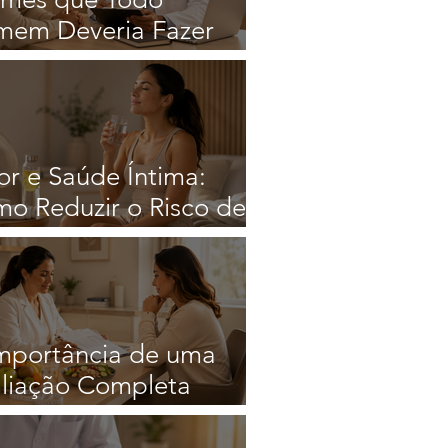
em Deveria Fazer
ularmente
or e Saúde Íntima:
o Reduzir o Risco de
eções
mportância de uma
liação Completa
es de iniciar qualquer
ratégia Nutricional