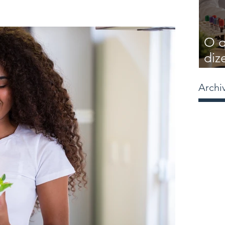
O q
diz
Saú
Archi