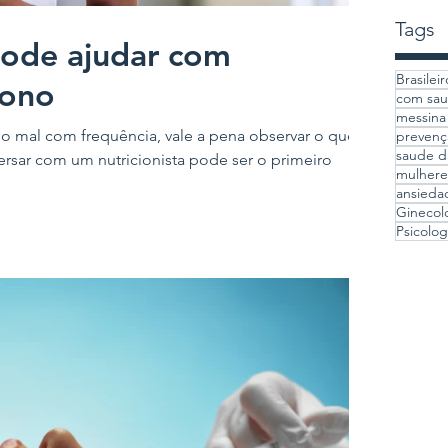
Tags
pode ajudar com
Brasilei
sono
com sau
messina 
o mal com frequência, vale a pena observar o que
prevenç
saude d
rsar com um nutricionista pode ser o primeiro
mulhere
ansieda
Ginecolo
Psicolo