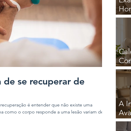
Hom
Reg
Cal
Com
Inf
 de se recuperar de
A I
 recuperação é entender que não existe uma
Ava
rma como o corpo responde a uma lesão variam de
ant
Est