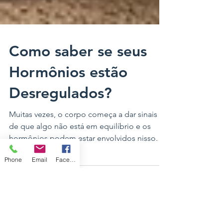
Como saber se seus
Hormônios estão
Desregulados?
Muitas vezes, o corpo começa a dar sinais
de que algo não está em equilíbrio e os
hormônios podem estar envolvidos nisso. O
Phone
Email
Facebook
problema é que muita gente acaba
normalizando os sintomas ou associando
tudo apenas ao estresse e à rotina corrida.