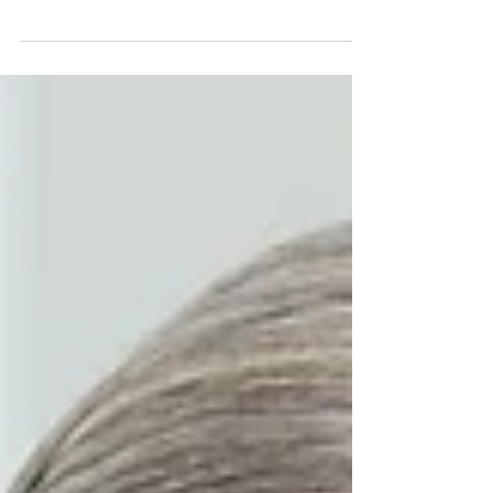
de que algo não está em equilíbrio e os
hormônios podem estar envolvidos nisso. O
problema é que muita gente acaba
normalizando os sintomas ou associando
tudo apenas ao estresse e à rotina corrida.